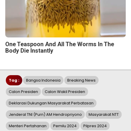
One Teaspoon And All The Worms In The
Body Die Instantly
Tag :
Bangsa Indonesia
Breaking News
Calon Presiden
Calon Wakil Presiden
Deklarasi Dukungan Masyarakat Perbatasan
Jenderal TNI (Purn) AM Hendropriyono
Masyarakat NTT
Menteri Pertahanan
Pemilu 2024
Pilpres 2024