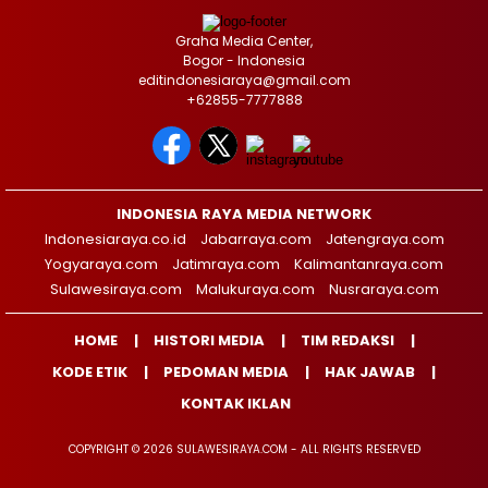
Graha Media Center,
Bogor - Indonesia
editindonesiaraya@gmail.com
+62855-7777888
INDONESIA RAYA MEDIA NETWORK
Indonesiaraya.co.id
Jabarraya.com
Jatengraya.com
Yogyaraya.com
Jatimraya.com
Kalimantanraya.com
Sulawesiraya.com
Malukuraya.com
Nusraraya.com
HOME
HISTORI MEDIA
TIM REDAKSI
KODE ETIK
PEDOMAN MEDIA
HAK JAWAB
KONTAK IKLAN
COPYRIGHT © 2026 SULAWESIRAYA.COM - ALL RIGHTS RESERVED