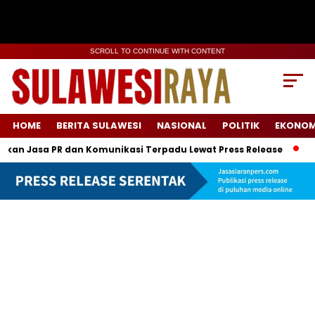
SCROLL TO CONTINUE WITH CONTENT
HOME
BERITA SULAWESI
NASIONAL
POLITIK
EKONOM
Jasa PR dan Komunikasi Terpadu Lewat Press Release
Menjaga