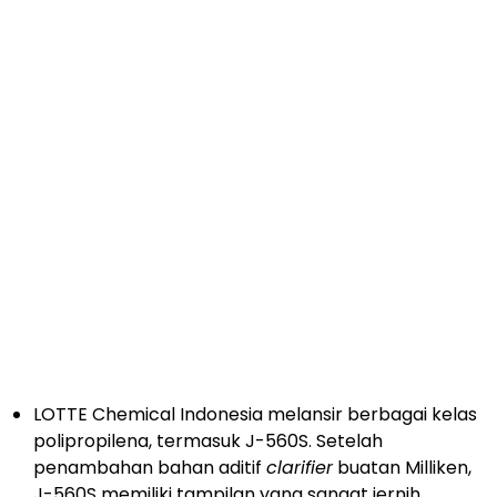
LOTTE Chemical Indonesia melansir berbagai kelas
polipropilena, termasuk J-560S. Setelah
penambahan bahan aditif
clarifier
buatan Milliken,
J-560S memiliki tampilan yang sangat jernih,