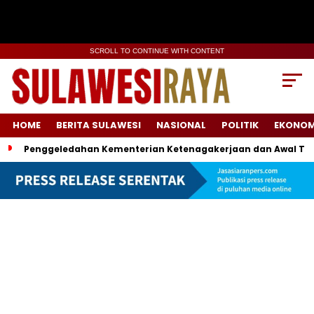
SCROLL TO CONTINUE WITH CONTENT
HOME
BERITA SULAWESI
NASIONAL
POLITIK
EKONOM
Penggeledahan Kementerian Ketenagakerjaan dan Awal Ter