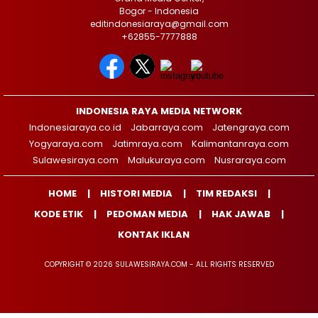
Bogor - Indonesia
editindonesiaraya@gmail.com
+62855-7777888
INDONESIA RAYA MEDIA NETWORK
Indonesiaraya.co.id
Jabarraya.com
Jatengraya.com
Yogyaraya.com
Jatimraya.com
Kalimantanraya.com
Sulawesiraya.com
Malukuraya.com
Nusraraya.com
HOME
HISTORI MEDIA
TIM REDAKSI
KODE ETIK
PEDOMAN MEDIA
HAK JAWAB
KONTAK IKLAN
COPYRIGHT © 2026 SULAWESIRAYA.COM - ALL RIGHTS RESERVED