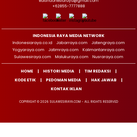
editindonesiaraya@gmail.com
+62855-7777888
INDONESIA RAYA MEDIA NETWORK
Indonesiaraya.co.id
Jabarraya.com
Jatengraya.com
Yogyaraya.com
Jatimraya.com
Kalimantanraya.com
Sulawesiraya.com
Malukuraya.com
Nusraraya.com
HOME
HISTORI MEDIA
TIM REDAKSI
KODE ETIK
PEDOMAN MEDIA
HAK JAWAB
KONTAK IKLAN
COPYRIGHT © 2026 SULAWESIRAYA.COM - ALL RIGHTS RESERVED