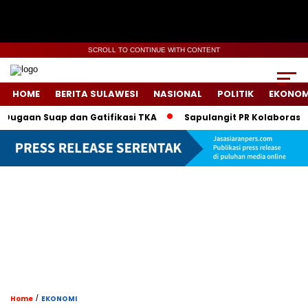
SCROLL TO CONTINUE WITH CONTENT
HOME
BERITA SULAWESI
NASIONAL
POLITIK
EKONOM
uap dan Gatifikasi TKA
Sapulangit PR Kolaborasi dengan P
/
Home
EKONOMI