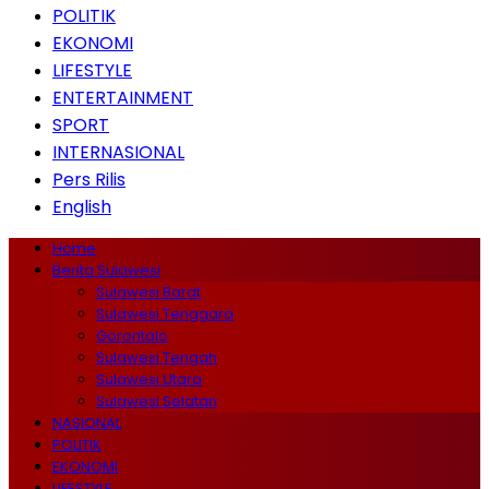
POLITIK
EKONOMI
LIFESTYLE
ENTERTAINMENT
SPORT
INTERNASIONAL
Pers Rilis
English
Home
Berita Sulawesi
Sulawesi Barat
Sulawesi Tenggara
Gorontalo
Sulawesi Tengah
Sulawesi Utara
Sulawesi Selatan
NASIONAL
POLITIK
EKONOMI
LIFESTYLE