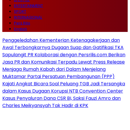
ENTERTAINMENT
SPORT
INTERNASIONAL
Pers Rilis
English
Penggeledahan Kementerian Ketenagakerjaan dan
Awal Terbongkarnya Dugaan Suap dan Gatifikasi TKA
Sapulangit PR Kolaborasi dengan Persrilis.com Berikan
Jasa PR dan Komunikasi Terpadu Lewat Press Release
Menjaga Rumah Kabah dari Dalam Menjelang
Muktamar Partai Persatuan Pembangunan (PPP)
Kajati Angkat Bicara Soal Peluang TGB Jadi Tersangka
dalam Kasus Dugaan Korupsi NTB Convention Center
Kasus Penyaluran Dana CSR BI, Saksi Fauzi Amro dan
Charles Meikyansyah Tak Hadir di KPK