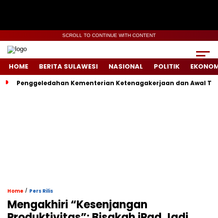
SCROLL TO CONTINUE WITH CONTENT
HOME
BERITA SULAWESI
NASIONAL
POLITIK
EKONOM
Penggeledahan Kementerian Ketenagakerjaan dan Awal Ter
/
Home
Pers Rilis
Mengakhiri “Kesenjangan
Produktivitas”: Bisakah iPad Jadi