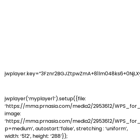
jwplayer.key=”3Fznr2BGJZtpwZmA+81lm048ks6+0NjLX
jwplayer(‘myplayer1’).setup({file:
‘https://mma.prnasia.com/media2/2953612/WPS_for
image:
‘https://mma.prnasia.com/media2/2953612/WPS_fo
p=medium’, autostart:’false’, stretching : ‘uniform’,
width: ‘512’, height: ‘288’});