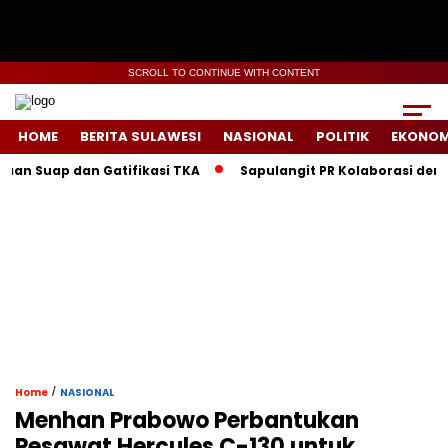
SCROLL TO CONTINUE WITH CONTENT
HOME
BERITA SULAWESI
NASIONAL
POLITIK
EKONOM
p dan Gatifikasi TKA
Sapulangit PR Kolaborasi dengan Pers
/
Home
NASIONAL
Menhan Prabowo Perbantukan
Pesawat Hercules C-130 untuk