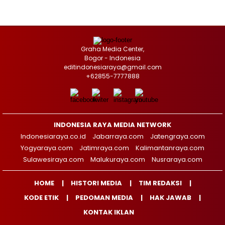
Graha Media Center,
Bogor - Indonesia
editindonesiaraya@gmail.com
+62855-7777888
INDONESIA RAYA MEDIA NETWORK
Indonesiaraya.co.id
Jabarraya.com
Jatengraya.com
Yogyaraya.com
Jatimraya.com
Kalimantanraya.com
Sulawesiraya.com
Malukuraya.com
Nusraraya.com
HOME
HISTORI MEDIA
TIM REDAKSI
KODE ETIK
PEDOMAN MEDIA
HAK JAWAB
KONTAK IKLAN