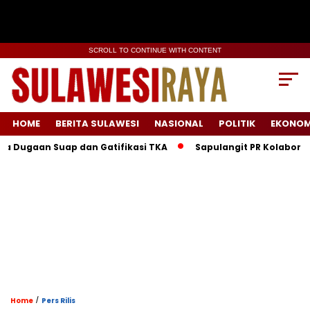
SCROLL TO CONTINUE WITH CONTENT
HOME
BERITA SULAWESI
NASIONAL
POLITIK
EKONOM
 Suap dan Gatifikasi TKA
Sapulangit PR Kolaborasi dengan
/
Home
Pers Rilis