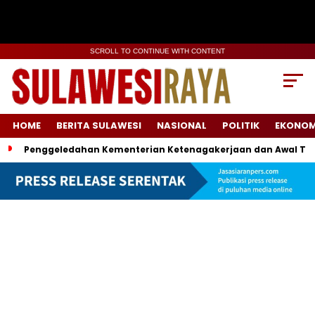
SCROLL TO CONTINUE WITH CONTENT
HOME
BERITA SULAWESI
NASIONAL
POLITIK
EKONOM
Penggeledahan Kementerian Ketenagakerjaan dan Awal Ter