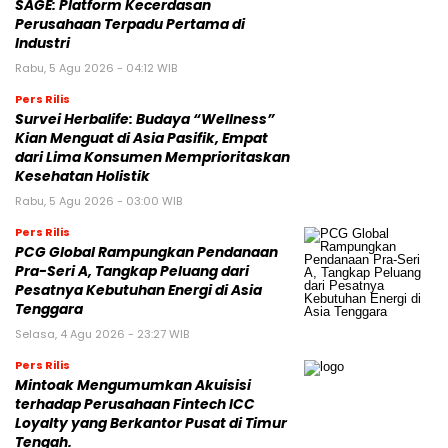
SAGE: Platform Kecerdasan
Perusahaan Terpadu Pertama di
Industri
Rabu, 5 Agu 2026 - 04:12 WIB
Pers Rilis
Survei Herbalife: Budaya “Wellness”
Kian Menguat di Asia Pasifik, Empat
dari Lima Konsumen Memprioritaskan
Kesehatan Holistik
Rabu, 5 Agu 2026 - 03:00 WIB
Pers Rilis
PCG Global Rampungkan Pendanaan
Pra-Seri A, Tangkap Peluang dari
Pesatnya Kebutuhan Energi di Asia
Tenggara
Selasa, 4 Agu 2026 - 23:27 WIB
Pers Rilis
Mintoak Mengumumkan Akuisisi
terhadap Perusahaan Fintech ICC
Loyalty yang Berkantor Pusat di Timur
Tengah.