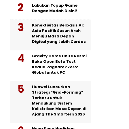
Lakukan Topup Game
Dengan Mudah Disini!
Konektivitas Berbasis AI:
Asia Pasifik Susun Arah
Menuju Masa Depan
Digital yang Lebih Cerdas
Gravity Game Unite Resmi
Buka Open Beta Test
Kedua Ragnarok Zero:
Global untuk PC
Huawei Luncurkan
Strategi “Grid-Forming”
Terbaru untuk
Mendukung Sistem
Kelistrikan Masa Depan di
Ajang The Smarter E 2026
Hong Kong Hadirkan