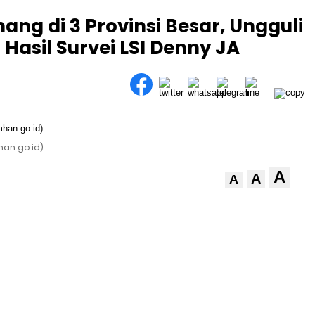
ng di 3 Provinsi Besar, Ungguli
 Hasil Survei LSI Denny JA
han.go.id)
A
A
A