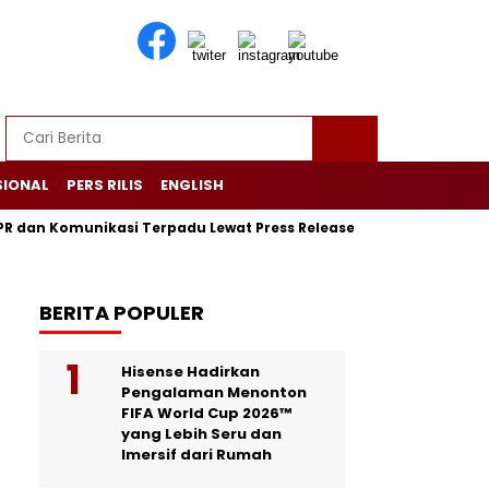
SIONAL
PERS RILIS
ENGLISH
n Komunikasi Terpadu Lewat Press Release
Menjaga Rumah K
BERITA POPULER
Hisense Hadirkan
Pengalaman Menonton
FIFA World Cup 2026™
yang Lebih Seru dan
Imersif dari Rumah