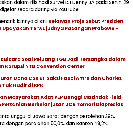
askan dalam rilis hasil survei LSI Denny JA pada Senin, 29
 digelar secara daring via YouTube
narik lainnya di sini:
Relawan Projo Sebut Presiden
h Upayakan Terwujudnya Pasangan Prabowo –
t Bicara Soal Peluang TGB Jadi Tersangka dalam
n Korupsi NTB Convention Center
uran Dana CSR BI, Saksi Fauzi Amro dan Charles
Tak Hadir di KPK
n Masyarakat Adat PEP Donggi Matindok Field
Pertanian Berkelanjutan JOB Tomori Diapresiasi
nto unggul di Jawa Barat dengan perolehan 29%,
a dengan perolehan 50,0%, dan Banten 48,2%.