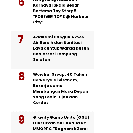
Karnaval Skala Besar
Bertema Toy Story 5
“FOREVER TOYS @ Harbour
City”
AdaKami Bangun Akses
Air Bersih dan Sanitasi
Layak untuk Warga Dusun
Banjarsari Lampung
Selatan
Weichai Group: 40 Tahun
Berkarya di Vietnam,
Bekerja sama
Membangun Masa Depan
yang Lebih Hijau dan
Cerdas
Gravity Game Unite (GGU)
Luncurkan OBT Kedua PC
MMORPG “Ragnarok Zero: