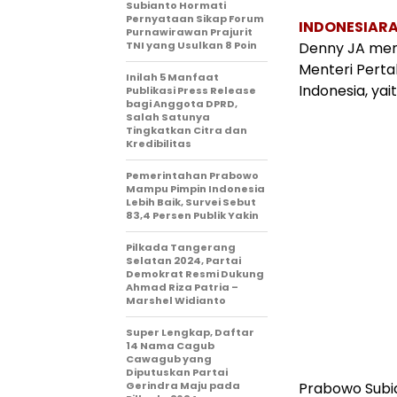
Subianto Hormati
Pernyataan Sikap Forum
INDONESIARA
Purnawirawan Prajurit
TNI yang Usulkan 8 Poin
Denny JA men
Menteri Perta
Inilah 5 Manfaat
Indonesia, ya
Publikasi Press Release
bagi Anggota DPRD,
Salah Satunya
Tingkatkan Citra dan
Kredibilitas
Pemerintahan Prabowo
Mampu Pimpin Indonesia
Lebih Baik, Survei Sebut
83,4 Persen Publik Yakin
Pilkada Tangerang
Selatan 2024, Partai
Demokrat Resmi Dukung
Ahmad Riza Patria –
Marshel Widianto
Super Lengkap, Daftar
14 Nama Cagub
Cawagub yang
Diputuskan Partai
Gerindra Maju pada
Prabowo Subia