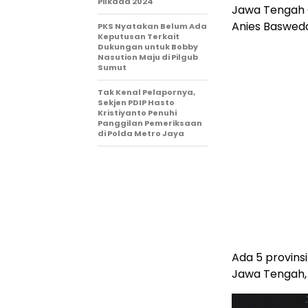
Pilkada 2024
Jawa Tengah 
Anies Baswed
PKS Nyatakan Belum Ada
Keputusan Terkait
Dukungan untuk Bobby
Nasution Maju di Pilgub
Sumut
Tak Kenal Pelapornya,
Sekjen PDIP Hasto
Kristiyanto Penuhi
Panggilan Pemeriksaan
di Polda Metro Jaya
Ada 5 provins
Jawa Tengah, 