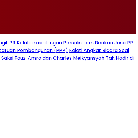
git PR Kolaborasi dengan Persrilis.com Berikan Jasa PR
rsatuan Pembangunan (PPP)
Kajati Angkat Bicara Soal
 Saksi Fauzi Amro dan Charles Meikyansyah Tak Hadir di