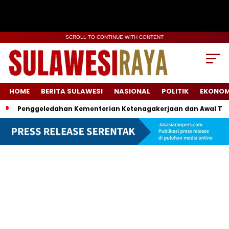
SCROLL TO CONTINUE WITH CONTENT
HOME
BERITA SULAWESI
NASIONAL
POLITIK
EKONOM
Penggeledahan Kementerian Ketenagakerjaan dan Awal Ter