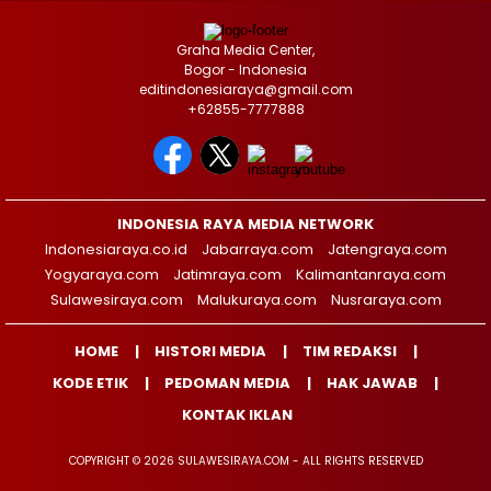
Graha Media Center,
Bogor - Indonesia
editindonesiaraya@gmail.com
+62855-7777888
INDONESIA RAYA MEDIA NETWORK
Indonesiaraya.co.id
Jabarraya.com
Jatengraya.com
Yogyaraya.com
Jatimraya.com
Kalimantanraya.com
Sulawesiraya.com
Malukuraya.com
Nusraraya.com
HOME
HISTORI MEDIA
TIM REDAKSI
KODE ETIK
PEDOMAN MEDIA
HAK JAWAB
KONTAK IKLAN
COPYRIGHT © 2026 SULAWESIRAYA.COM - ALL RIGHTS RESERVED