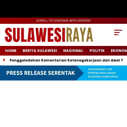
SCROLL TO CONTINUE WITH CONTENT
HOME
BERITA SULAWESI
NASIONAL
POLITIK
EKONOM
Penggeledahan Kementerian Ketenagakerjaan dan Awal Ter