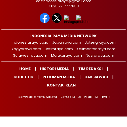
editindonesiaraya@gmail.com
+62855-7777888
INDONESIA RAYA MEDIA NETWORK
Indonesiaraya.co.id
Jabarraya.com
Jatengraya.com
Yogyaraya.com
Jatimraya.com
Kalimantanraya.com
Sulawesiraya.com
Malukuraya.com
Nusraraya.com
HOME
HISTORI MEDIA
TIM REDAKSI
KODE ETIK
PEDOMAN MEDIA
HAK JAWAB
KONTAK IKLAN
COPYRIGHT © 2026 SULAWESIRAYA.COM - ALL RIGHTS RESERVED