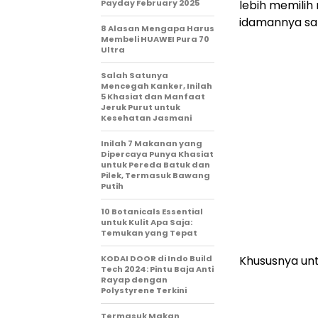
Payday February 2025
lebih memili
idamannya sam
8 Alasan Mengapa Harus
Membeli HUAWEI Pura 70
Ultra
Salah Satunya
Mencegah Kanker, Inilah
5 Khasiat dan Manfaat
Jeruk Purut untuk
Kesehatan Jasmani
Inilah 7 Makanan yang
Dipercaya Punya Khasiat
untuk Pereda Batuk dan
Pilek, Termasuk Bawang
Putih
10 Botanicals Essential
untuk Kulit Apa Saja:
Temukan yang Tepat
KODAI DOOR di Indo Build
Khususnya unt
Tech 2024: Pintu Baja Anti
Rayap dengan
Polystyrene Terkini
Termasuk Makan