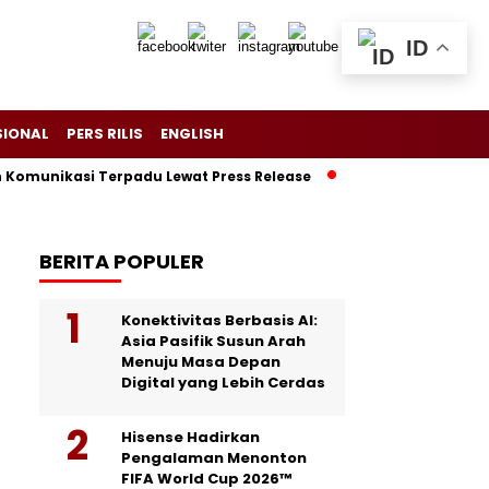
ID
SIONAL
PERS RILIS
ENGLISH
nikasi Terpadu Lewat Press Release
Menjaga Rumah Kabah d
BERITA POPULER
Konektivitas Berbasis AI:
Asia Pasifik Susun Arah
Menuju Masa Depan
Digital yang Lebih Cerdas
Hisense Hadirkan
Pengalaman Menonton
FIFA World Cup 2026™