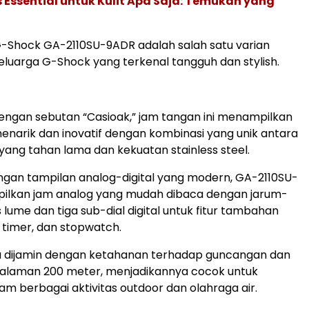
s Essential untuk Kulit Apa Saja: Temukan yang
-Shock GA-2110SU-9ADR adalah salah satu varian
keluarga G-Shock yang terkenal tangguh dan stylish.
dengan sebutan “Casioak,” jam tangan ini menampilkan
enarik dan inovatif dengan kombinasi yang unik antara
 yang tahan lama dan kekuatan stainless steel.
ngan tampilan analog-digital yang modern, GA-2110SU-
lkan jam analog yang mudah dibaca dengan jarum-
 lume dan tiga sub-dial digital untuk fitur tambahan
, timer, dan stopwatch.
 dijamin dengan ketahanan terhadap guncangan dan
dalaman 200 meter, menjadikannya cocok untuk
am berbagai aktivitas outdoor dan olahraga air.