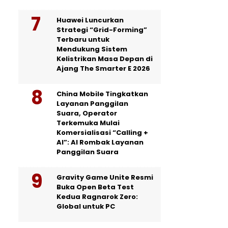
Huawei Luncurkan
Strategi “Grid-Forming”
Terbaru untuk
Mendukung Sistem
Kelistrikan Masa Depan di
Ajang The Smarter E 2026
China Mobile Tingkatkan
Layanan Panggilan
Suara, Operator
Terkemuka Mulai
Komersialisasi “Calling +
AI”: AI Rombak Layanan
Panggilan Suara
Gravity Game Unite Resmi
Buka Open Beta Test
Kedua Ragnarok Zero:
Global untuk PC