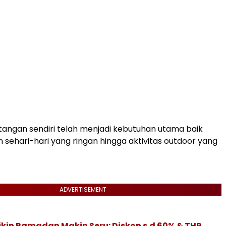
m tangan sendiri telah menjadi kebutuhan utama baik
n sehari-hari yang ringan hingga aktivitas outdoor yang
ADVERTISEMENT
Bikin Ramadan Makin Seru: Diskon s.d 60% & THR