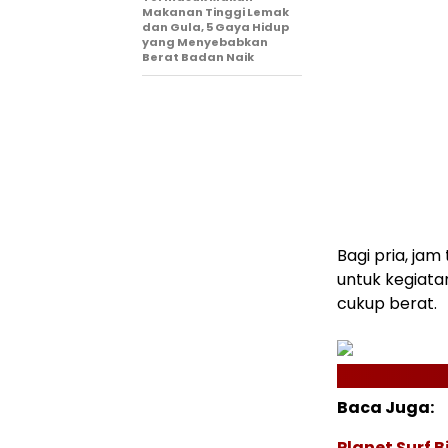
Makanan Tinggi Lemak
dan Gula, 5 Gaya Hidup
yang Menyebabkan
Berat Badan Naik
Bagi pria, ja
untuk kegiata
cukup berat.
Baca Juga:
Planet Surf 