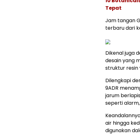
10 Botanical
Tepat
Jam tangan G
terbaru dari 
Dikenal juga 
desain yang m
struktur resin
Dilengkapi de
9ADR menampi
jarum berlapis
seperti alarm
Keandalannya
air hingga ke
digunakan dal