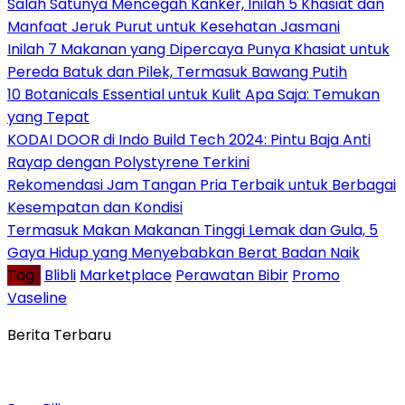
Salah Satunya Mencegah Kanker, Inilah 5 Khasiat dan
Manfaat Jeruk Purut untuk Kesehatan Jasmani
Inilah 7 Makanan yang Dipercaya Punya Khasiat untuk
Pereda Batuk dan Pilek, Termasuk Bawang Putih
10 Botanicals Essential untuk Kulit Apa Saja: Temukan
yang Tepat
KODAI DOOR di Indo Build Tech 2024: Pintu Baja Anti
Rayap dengan Polystyrene Terkini
Rekomendasi Jam Tangan Pria Terbaik untuk Berbagai
Kesempatan dan Kondisi
Termasuk Makan Makanan Tinggi Lemak dan Gula, 5
Gaya Hidup yang Menyebabkan Berat Badan Naik
Tag :
Blibli
Marketplace
Perawatan Bibir
Promo
Vaseline
Berita Terbaru