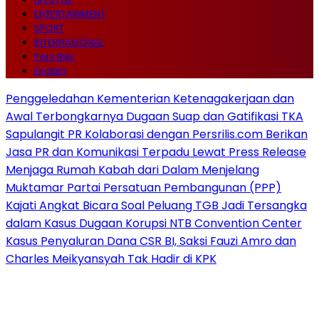
ENTERTAINMENT
SPORT
INTERNASIONAL
Pers Rilis
English
Penggeledahan Kementerian Ketenagakerjaan dan
Awal Terbongkarnya Dugaan Suap dan Gatifikasi TKA
Sapulangit PR Kolaborasi dengan Persrilis.com Berikan
Jasa PR dan Komunikasi Terpadu Lewat Press Release
Menjaga Rumah Kabah dari Dalam Menjelang
Muktamar Partai Persatuan Pembangunan (PPP)
Kajati Angkat Bicara Soal Peluang TGB Jadi Tersangka
dalam Kasus Dugaan Korupsi NTB Convention Center
Kasus Penyaluran Dana CSR BI, Saksi Fauzi Amro dan
Charles Meikyansyah Tak Hadir di KPK