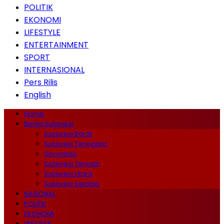
POLITIK
EKONOMI
LIFESTYLE
ENTERTAINMENT
SPORT
INTERNASIONAL
Pers Rilis
English
Home
Berita Sulawesi
Sulawesi Barat
Sulawesi Tenggara
Gorontalo
Sulawesi Tengah
Sulawesi Utara
Sulawesi Selatan
NASIONAL
POLITIK
EKONOMI
LIFESTYLE