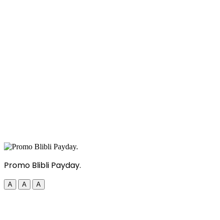
Promo Blibli Payday.
A
A
A