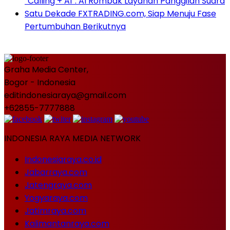
“Calling + AI”: AI Rombak Layanan Panggilan Suara
Satu Dekade FXTRADING.com, Siap Menuju Fase
Pertumbuhan Berikutnya
Graha Media Center,
Bogor - Indonesia
editindonesiaraya@gmail.com
+62855-7777888
INDONESIA RAYA MEDIA NETWORK
Indonesiaraya.co.id
Jabarraya.com
Jatengraya.com
Yogyaraya.com
Jatimraya.com
Kalimantanraya.com