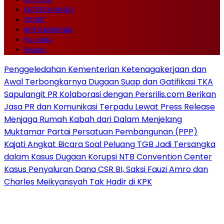
ENTERTAINMENT
SPORT
INTERNASIONAL
Pers Rilis
English
Penggeledahan Kementerian Ketenagakerjaan dan
Awal Terbongkarnya Dugaan Suap dan Gatifikasi TKA
Sapulangit PR Kolaborasi dengan Persrilis.com Berikan
Jasa PR dan Komunikasi Terpadu Lewat Press Release
Menjaga Rumah Kabah dari Dalam Menjelang
Muktamar Partai Persatuan Pembangunan (PPP)
Kajati Angkat Bicara Soal Peluang TGB Jadi Tersangka
dalam Kasus Dugaan Korupsi NTB Convention Center
Kasus Penyaluran Dana CSR BI, Saksi Fauzi Amro dan
Charles Meikyansyah Tak Hadir di KPK