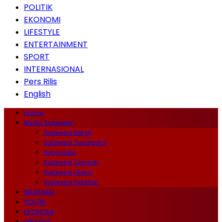
POLITIK
EKONOMI
LIFESTYLE
ENTERTAINMENT
SPORT
INTERNASIONAL
Pers Rilis
English
Home
Berita Sulawesi
Sulawesi Barat
Sulawesi Tenggara
Gorontalo
Sulawesi Tengah
Sulawesi Utara
Sulawesi Selatan
NASIONAL
POLITIK
EKONOMI
LIFESTYLE