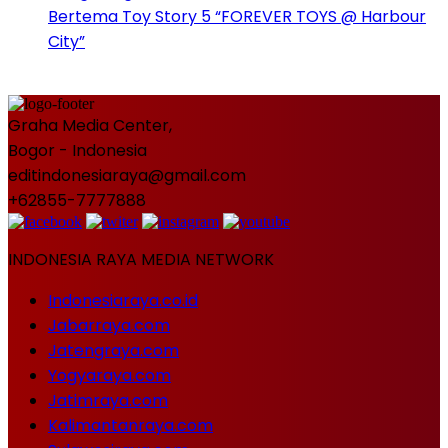
Bertema Toy Story 5 “FOREVER TOYS @ Harbour
City”
Graha Media Center,
Bogor - Indonesia
editindonesiaraya@gmail.com
+62855-7777888
INDONESIA RAYA MEDIA NETWORK
Indonesiaraya.co.id
Jabarraya.com
Jatengraya.com
Yogyaraya.com
Jatimraya.com
Kalimantanraya.com