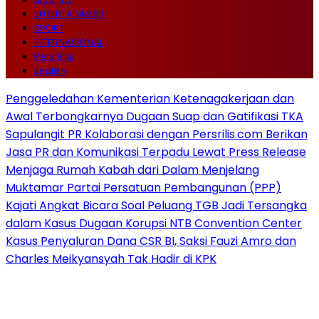
ENTERTAINMENT
SPORT
INTERNASIONAL
Pers Rilis
English
Penggeledahan Kementerian Ketenagakerjaan dan
Awal Terbongkarnya Dugaan Suap dan Gatifikasi TKA
Sapulangit PR Kolaborasi dengan Persrilis.com Berikan
Jasa PR dan Komunikasi Terpadu Lewat Press Release
Menjaga Rumah Kabah dari Dalam Menjelang
Muktamar Partai Persatuan Pembangunan (PPP)
Kajati Angkat Bicara Soal Peluang TGB Jadi Tersangka
dalam Kasus Dugaan Korupsi NTB Convention Center
Kasus Penyaluran Dana CSR BI, Saksi Fauzi Amro dan
Charles Meikyansyah Tak Hadir di KPK