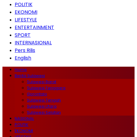
POLITIK
EKONOMI
LIFESTYLE
ENTERTAINMENT
SPORT
INTERNASIONAL
Pers Rilis
English
Home
Berita Sulawesi
Sulawesi Barat
Sulawesi Tenggara
Gorontalo
Sulawesi Tengah
Sulawesi Utara
Sulawesi Selatan
NASIONAL
POLITIK
EKONOMI
LIFESTYLE