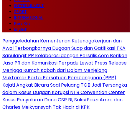
ENTERTAINMENT
SPORT
INTERNASIONAL
Pers Rilis
English
Penggeledahan Kementerian Ketenagakerjaan dan
Awal Terbongkarnya Dugaan Suap dan Gatifikasi TKA
Sapulangit PR Kolaborasi dengan Persrilis.com Berikan
Jasa PR dan Komunikasi Terpadu Lewat Press Release
Menjaga Rumah Kabah dari Dalam Menjelang
Muktamar Partai Persatuan Pembangunan (PPP)
Kajati Angkat Bicara Soal Peluang TGB Jadi Tersangka
dalam Kasus Dugaan Korupsi NTB Convention Center
Kasus Penyaluran Dana CSR BI, Saksi Fauzi Amro dan
Charles Meikyansyah Tak Hadir di KPK