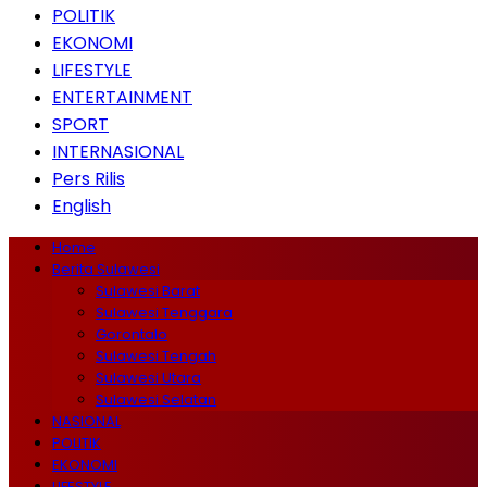
POLITIK
EKONOMI
LIFESTYLE
ENTERTAINMENT
SPORT
INTERNASIONAL
Pers Rilis
English
Home
Berita Sulawesi
Sulawesi Barat
Sulawesi Tenggara
Gorontalo
Sulawesi Tengah
Sulawesi Utara
Sulawesi Selatan
NASIONAL
POLITIK
EKONOMI
LIFESTYLE