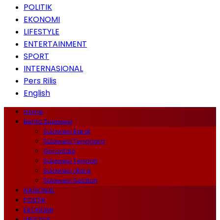
POLITIK
EKONOMI
LIFESTYLE
ENTERTAINMENT
SPORT
INTERNASIONAL
Pers Rilis
English
Home
Berita Sulawesi
Sulawesi Barat
Sulawesi Tenggara
Gorontalo
Sulawesi Tengah
Sulawesi Utara
Sulawesi Selatan
NASIONAL
POLITIK
EKONOMI
LIFESTYLE