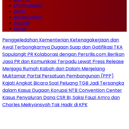
ENTERTAINMENT
SPORT
INTERNASIONAL
Pers Rilis
English
Penggeledahan Kementerian Ketenagakerjaan dan
Awal Terbongkarnya Dugaan Suap dan Gatifikasi TKA
Sapulangit PR Kolaborasi dengan Persrilis.com Berikan
Jasa PR dan Komunikasi Terpadu Lewat Press Release
Menjaga Rumah Kabah dari Dalam Menjelang
Muktamar Partai Persatuan Pembangunan (PPP)
Kajati Angkat Bicara Soal Peluang TGB Jadi Tersangka
dalam Kasus Dugaan Korupsi NTB Convention Center
Kasus Penyaluran Dana CSR BI, Saksi Fauzi Amro dan
Charles Meikyansyah Tak Hadir di KPK