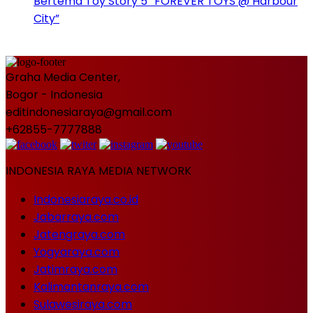
Bertema Toy Story 5 “FOREVER TOYS @ Harbour
City”
Graha Media Center,
Bogor - Indonesia
editindonesiaraya@gmail.com
+62855-7777888
INDONESIA RAYA MEDIA NETWORK
Indonesiaraya.co.id
Jabarraya.com
Jatengraya.com
Yogyaraya.com
Jatimraya.com
Kalimantanraya.com
Sulawesiraya.com