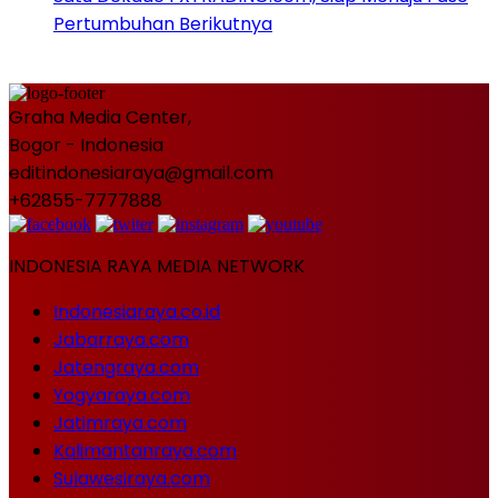
Pertumbuhan Berikutnya
Graha Media Center,
Bogor - Indonesia
editindonesiaraya@gmail.com
+62855-7777888
INDONESIA RAYA MEDIA NETWORK
Indonesiaraya.co.id
Jabarraya.com
Jatengraya.com
Yogyaraya.com
Jatimraya.com
Kalimantanraya.com
Sulawesiraya.com