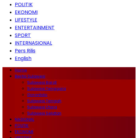
POLITIK
EKONOMI
LIFESTYLE
ENTERTAINMENT
SPORT
INTERNASIONAL
Pers Rilis
English
Home
Berita Sulawesi
Sulawesi Barat
Sulawesi Tenggara
Gorontalo
Sulawesi Tengah
Sulawesi Utara
Sulawesi Selatan
NASIONAL
POLITIK
EKONOMI
LIFESTYLE