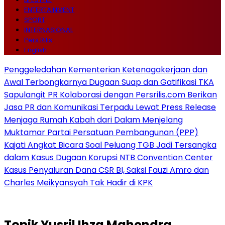
ENTERTAINMENT
SPORT
INTERNASIONAL
Pers Rilis
English
Penggeledahan Kementerian Ketenagakerjaan dan
Awal Terbongkarnya Dugaan Suap dan Gatifikasi TKA
Sapulangit PR Kolaborasi dengan Persrilis.com Berikan
Jasa PR dan Komunikasi Terpadu Lewat Press Release
Menjaga Rumah Kabah dari Dalam Menjelang
Muktamar Partai Persatuan Pembangunan (PPP)
Kajati Angkat Bicara Soal Peluang TGB Jadi Tersangka
dalam Kasus Dugaan Korupsi NTB Convention Center
Kasus Penyaluran Dana CSR BI, Saksi Fauzi Amro dan
Charles Meikyansyah Tak Hadir di KPK
Topik
Yusril Ihza Mahendra