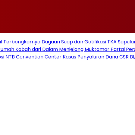
 Terbongkarnya Dugaan Suap dan Gatifikasi TKA
Sapulan
Rumah Kabah dari Dalam Menjelang Muktamar Partai Pe
si NTB Convention Center
Kasus Penyaluran Dana CSR BI,