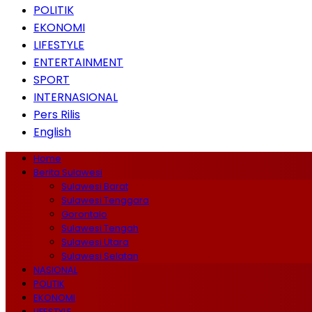
POLITIK
EKONOMI
LIFESTYLE
ENTERTAINMENT
SPORT
INTERNASIONAL
Pers Rilis
English
Home
Berita Sulawesi
Sulawesi Barat
Sulawesi Tenggara
Gorontalo
Sulawesi Tengah
Sulawesi Utara
Sulawesi Selatan
NASIONAL
POLITIK
EKONOMI
LIFESTYLE