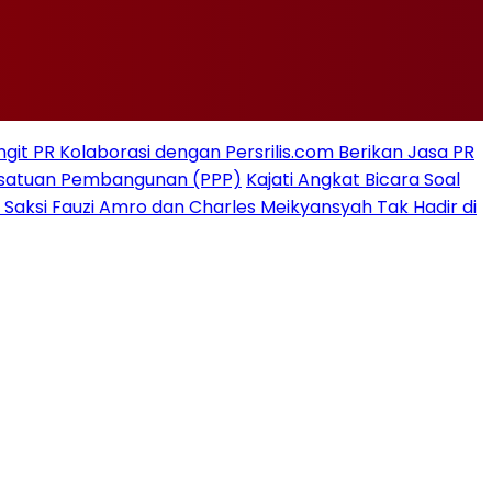
git PR Kolaborasi dengan Persrilis.com Berikan Jasa PR
rsatuan Pembangunan (PPP)
Kajati Angkat Bicara Soal
 Saksi Fauzi Amro dan Charles Meikyansyah Tak Hadir di