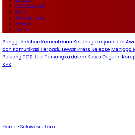
ENTERTAINMENT
SPORT
INTERNASIONAL
Pers Rilis
English
Penggeledahan Kementerian Ketenagakerjaan dan Awal
dan Komunikasi Terpadu Lewat Press Release
Menjaga 
Peluang TGB Jadi Tersangka dalam Kasus Dugaan Korup
KPK
Home
Sulawesi Utara
/