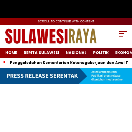
SCROLL TO CONTINUE WITH CONTENT
HOME
BERITA SULAWESI
NASIONAL
POLITIK
EKONOM
Penggeledahan Kementerian Ketenagakerjaan dan Awal Ter