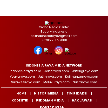
Graha Media Center,
Bogor - Indonesia
editindonesiaraya@gmail.com
+62855-7777888
INDONESIA RAYA MEDIA NETWORK
Indonesiaraya.co.id
Jabarraya.com
Jatengraya.com
Yogyaraya.com
Jatimraya.com
Kalimantanraya.com
Sulawesiraya.com
Malukuraya.com
Nusraraya.com
HOME
HISTORI MEDIA
TIM REDAKSI
KODE ETIK
PEDOMAN MEDIA
HAK JAWAB
KONTAK IKLAN