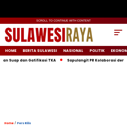
SCROLL TO CONTINUE WITH CONTENT
HOME
BERITA SULAWESI
NASIONAL
POLITIK
EKONOM
dan Gatifikasi TKA
Sapulangit PR Kolaborasi dengan Persr
/
Home
Pers Rilis