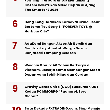
Forming” Terbaru untuk Mendukung
Sistem Kelistrikan Masa Depan di Ajang
The Smarter E 2026
Hong Kong Hadirkan Karnaval Skala Besar
Bertema Toy Story 5 “FOREVER TOYS @
Harbour City”
AdaKami Bangun Akses Air Bersih dan
Sanitasi Layak untuk Warga Dusun
Banjarsari Lampung Selatan
Weichai Group: 40 Tahun Berkarya di
Vietnam, Bekerja sama Membangun Masa
Depan yang Lebih Hijau dan Cerdas
Gravity Game Unite (GGU) Luncurkan OBT
Kedua PC MMORPG “Ragnarok Zero:
Global”
Satu Dekade FXTRADING.com, Siap Menuju