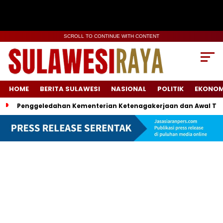
SCROLL TO CONTINUE WITH CONTENT
HOME
BERITA SULAWESI
NASIONAL
POLITIK
EKONOM
Penggeledahan Kementerian Ketenagakerjaan dan Awal Ter