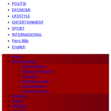
POLITIK
EKONOMI
LIFESTYLE
ENTERTAINMENT
SPORT
INTERNASIONAL
Pers Rilis
English
Home
Berita Sulawesi
Sulawesi Barat
Sulawesi Tenggara
Gorontalo
Sulawesi Tengah
Sulawesi Utara
Sulawesi Selatan
NASIONAL
POLITIK
EKONOMI
LIFESTYLE