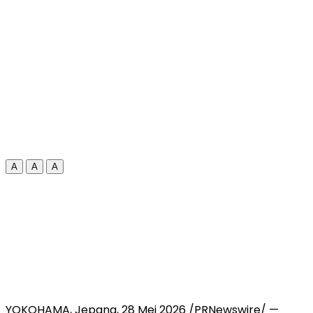
A
A
A
YOKOHAMA, Jepang, 28 Mei 2026 /PRNewswire/ —