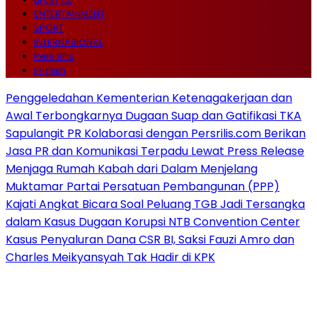
ENTERTAINMENT
SPORT
INTERNASIONAL
Pers Rilis
English
Penggeledahan Kementerian Ketenagakerjaan dan
Awal Terbongkarnya Dugaan Suap dan Gatifikasi TKA
Sapulangit PR Kolaborasi dengan Persrilis.com Berikan
Jasa PR dan Komunikasi Terpadu Lewat Press Release
Menjaga Rumah Kabah dari Dalam Menjelang
Muktamar Partai Persatuan Pembangunan (PPP)
Kajati Angkat Bicara Soal Peluang TGB Jadi Tersangka
dalam Kasus Dugaan Korupsi NTB Convention Center
Kasus Penyaluran Dana CSR BI, Saksi Fauzi Amro dan
Charles Meikyansyah Tak Hadir di KPK