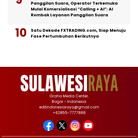
Panggilan Suara, Operator Terkemuka
Mulai Komersialisasi “Calling + AI”: AI
Rombak Layanan Panggilan Suara
Satu Dekade FXTRADING.com, Siap Menuju
Fase Pertumbuhan Berikutnya
Graha Media Center,
Bogor - Indonesia
editindonesiaraya@gmail.com
+62855-7777888