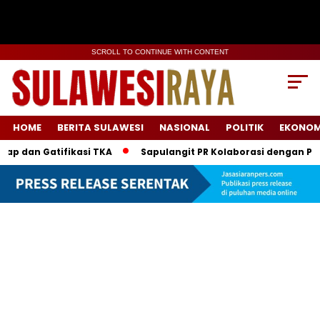
SCROLL TO CONTINUE WITH CONTENT
HOME
BERITA SULAWESI
NASIONAL
POLITIK
EKONOM
tifikasi TKA
Sapulangit PR Kolaborasi dengan Persrilis.co