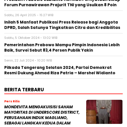
Forum Purnawirawan Prajurit TNI yang Usulkan 8 Poin
Sabtu, 26 April 2025 - 15:27 WIB
Inilah 5 Manfaat Publikasi Press Release bagi Anggota
DPRD, Salah Satunya Tingkatkan Citra dan Kredibilitas
Sabtu, 5 Oktober 2024 - 13:02 WIB
Pemerintahan Prabowo Mampu Pimpin Indonesia Lebih
Baik, Survei Sebut 83,4 Persen Publik Yakin
Senin, 22 Juli 2024 - 10:20 WIB
Pilkada Tangerang Selatan 2024, Partai Demokrat
Resmi Dukung Ahmad Riza Patria – Marshel Widianto
BERITA TERBARU
Pers Rilis
MONDEVITA MENGAKUISISI SAHAM
MAYORITAS DI UNDERSCORE DISTRICT,
PERUSAHAAN INDUK MAGLIANO,
SEBAGAI LANGKAH KEDUA DALAM