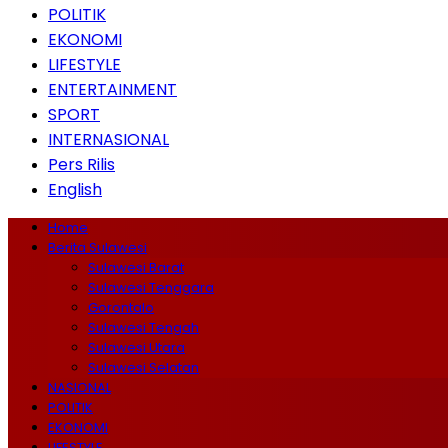
POLITIK
EKONOMI
LIFESTYLE
ENTERTAINMENT
SPORT
INTERNASIONAL
Pers Rilis
English
Home
Berita Sulawesi
Sulawesi Barat
Sulawesi Tenggara
Gorontalo
Sulawesi Tengah
Sulawesi Utara
Sulawesi Selatan
NASIONAL
POLITIK
EKONOMI
LIFESTYLE