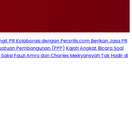
git PR Kolaborasi dengan Persrilis.com Berikan Jasa PR
rsatuan Pembangunan (PPP)
Kajati Angkat Bicara Soal
 Saksi Fauzi Amro dan Charles Meikyansyah Tak Hadir di