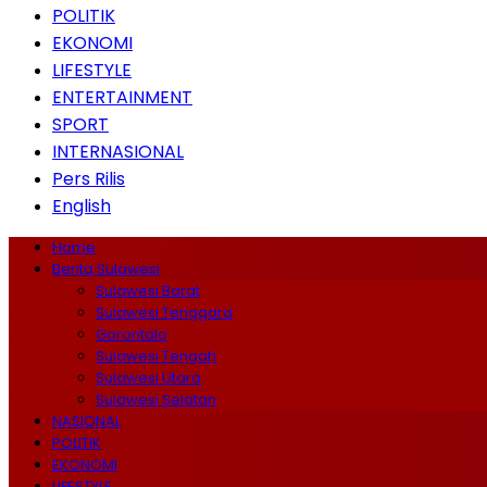
POLITIK
EKONOMI
LIFESTYLE
ENTERTAINMENT
SPORT
INTERNASIONAL
Pers Rilis
English
Home
Berita Sulawesi
Sulawesi Barat
Sulawesi Tenggara
Gorontalo
Sulawesi Tengah
Sulawesi Utara
Sulawesi Selatan
NASIONAL
POLITIK
EKONOMI
LIFESTYLE