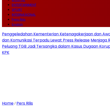
ENTERTAINMENT
SPORT
INTERNASIONAL
Pers Rilis
English
Penggeledahan Kementerian Ketenagakerjaan dan Awal
dan Komunikasi Terpadu Lewat Press Release
Menjaga 
Peluang TGB Jadi Tersangka dalam Kasus Dugaan Korup
KPK
Home
Pers Rilis
/