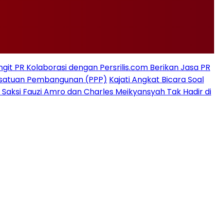
git PR Kolaborasi dengan Persrilis.com Berikan Jasa PR
rsatuan Pembangunan (PPP)
Kajati Angkat Bicara Soal
 Saksi Fauzi Amro dan Charles Meikyansyah Tak Hadir di