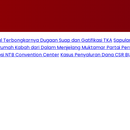
 Terbongkarnya Dugaan Suap dan Gatifikasi TKA
Sapulan
Rumah Kabah dari Dalam Menjelang Muktamar Partai Pe
si NTB Convention Center
Kasus Penyaluran Dana CSR BI,