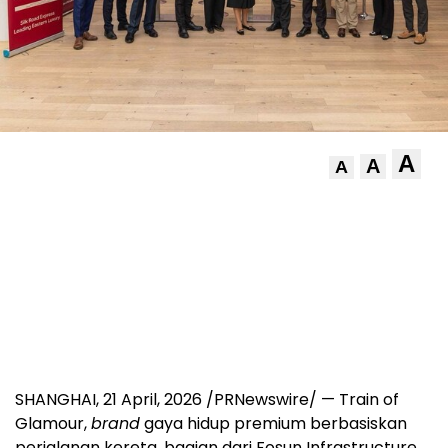
A
A
A
SHANGHAI
,
21 April, 2026
/PRNewswire/ — Train of
Glamour,
brand
gaya hidup premium berbasiskan
perjalanan kereta, bagian dari Fosun Infrastructure