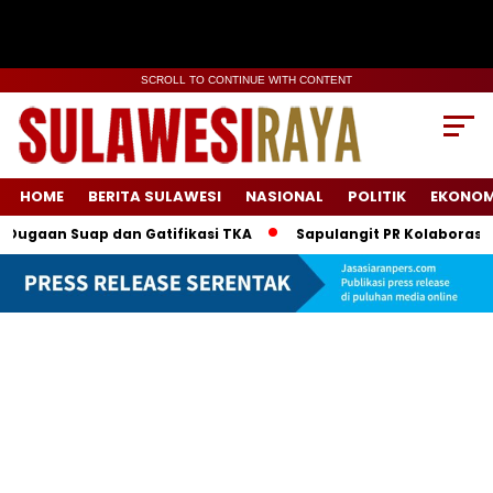
SCROLL TO CONTINUE WITH CONTENT
HOME
BERITA SULAWESI
NASIONAL
POLITIK
EKONOM
uap dan Gatifikasi TKA
Sapulangit PR Kolaborasi dengan Pe