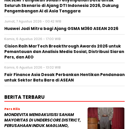
HIKSEMI Tampilkan Solusi Penyimpanan Data untuk
Seluruh Skenario di Ajang DTI Indonesia 2026, Dukung
Pengembangan AI di Asia Tenggara
Jumat, 7 Agustus 2026 - 00:42 WIB
Huawei Jadi Mitra bagi Ajang GSMA M360 ASEAN 2026
Kamis, 6 Agustus 2026 - 17:00 WIB
Cision Raih MarTech Breakthrough Awards 2026 untuk
Pemantauan dan Analisis Media Sosial, Distribusi Siaran
Pers, dan AEO
Kamis, 6 Agustus 2026 - 13:02 WIB
Fair Finance Asia Desak Perbankan Hentikan Pendanaan
untuk Sektor Batu Bara di ASEAN
BERITA TERBARU
Pers Rilis
MONDEVITA MENGAKUISISI SAHAM
MAYORITAS DI UNDERSCORE DISTRICT,
PERUSAHAAN INDUK MAGLIANO,