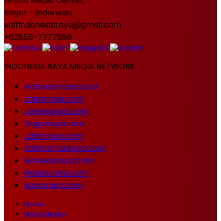
Graha Media Center,
Bogor - Indonesia
editindonesiaraya@gmail.com
+62855-7777888
INDONESIA RAYA MEDIA NETWORK
Indonesiaraya.co.id
Jabarraya.com
Jatengraya.com
Yogyaraya.com
Jatimraya.com
Kalimantanraya.com
Sulawesiraya.com
Malukuraya.com
Nusraraya.com
Home
Histori Media