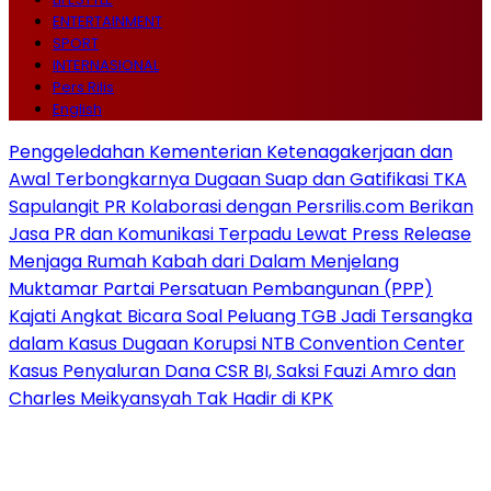
ENTERTAINMENT
SPORT
INTERNASIONAL
Pers Rilis
English
Penggeledahan Kementerian Ketenagakerjaan dan
Awal Terbongkarnya Dugaan Suap dan Gatifikasi TKA
Sapulangit PR Kolaborasi dengan Persrilis.com Berikan
Jasa PR dan Komunikasi Terpadu Lewat Press Release
Menjaga Rumah Kabah dari Dalam Menjelang
Muktamar Partai Persatuan Pembangunan (PPP)
Kajati Angkat Bicara Soal Peluang TGB Jadi Tersangka
dalam Kasus Dugaan Korupsi NTB Convention Center
Kasus Penyaluran Dana CSR BI, Saksi Fauzi Amro dan
Charles Meikyansyah Tak Hadir di KPK