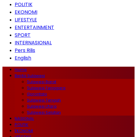
POLITIK
EKONOMI
LIFESTYLE
ENTERTAINMENT
SPORT
INTERNASIONAL
Pers Rilis
English
Home
Berita Sulawesi
Sulawesi Barat
Sulawesi Tenggara
Gorontalo
Sulawesi Tengah
Sulawesi Utara
Sulawesi Selatan
NASIONAL
POLITIK
EKONOMI
LIFESTYLE