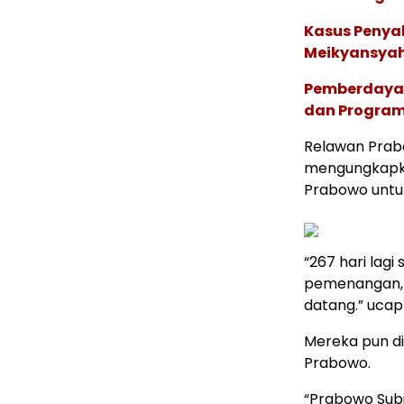
Kasus Penyal
Meikyansyah 
Pemberdayaa
dan Program 
Relawan Prabo
mengungkapka
Prabowo untu
“267 hari lagi
pemenangan, b
datang.” ucap
Mereka pun di
Prabowo.
“Prabowo Subi