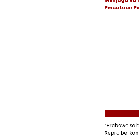
Menjaga Rum
Persatuan P
“Prabowo sela
Repro berkom