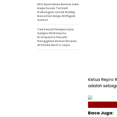
PKS Nyatakan Belum Ada
Keputusan Terkait
Dukungan untuk Bobby
Nasution Maju di Pilgub
Sumut
Tak Kenal Pelapornya,
Sekjen PDIP Hasto
Kristiyanto Penuhi
Panggilan Pemeriksaan
di Polda Metro Jaya
Ketua Repro R
adalah sebag
Baca Juga: