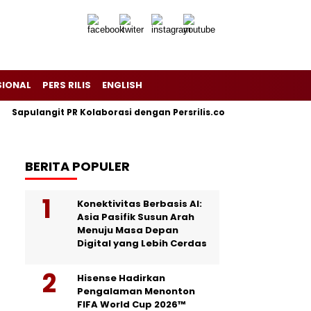
SIONAL
PERS RILIS
ENGLISH
Sapulangit PR Kolaborasi dengan Persrilis.com Berikan Jasa P
BERITA POPULER
Konektivitas Berbasis AI:
Asia Pasifik Susun Arah
Menuju Masa Depan
Digital yang Lebih Cerdas
Hisense Hadirkan
Pengalaman Menonton
FIFA World Cup 2026™