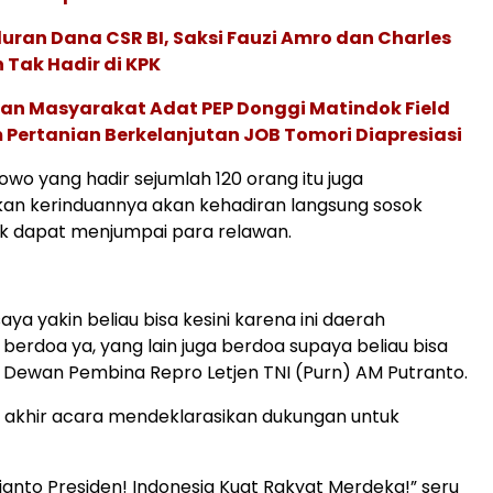
uran Dana CSR BI, Saksi Fauzi Amro dan Charles
Tak Hadir di KPK
n Masyarakat Adat PEP Donggi Matindok Field
Pertanian Berkelanjutan JOB Tomori Diapresiasi
wo yang hadir sejumlah 120 orang itu juga
n kerinduannya akan kehadiran langsung sosok
k dapat menjumpai para relawan.
 saya yakin beliau bisa kesini karena ini daerah
erdoa ya, yang lain juga berdoa supaya beliau bisa
 Dewan Pembina Repro Letjen TNI (Purn) AM Putranto.
 akhir acara mendeklarasikan dukungan untuk
anto Presiden! Indonesia Kuat Rakyat Merdeka!” seru