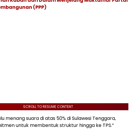
ah Kabah dari Dalam Menjelang Muktamar Partai
embangunan (PPP)
SCROLL TO RESUME CONTENT
lu menang suara di atas 50% di Sulawesi Tenggara,
itmen untuk membentuk struktur hingga ke TPS.”