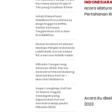
INDONESIARA
Purnawirawan Prajurit
TNI yang Usulkan 8 Poin
acara silatur
Pertahanan RI
Inilah 5 Manfaat
Publikasi Press Release
bagi Anggota DPRD,
Salah Satunya
Tingkatkan Citra dan
Kredibilitas
Pemerintahan Prabowo
Mampu Pimpin Indonesia
Lebih Baik, Survei Sebut
83,4 Persen Publik Yakin
Pilkada Tangerang
Selatan 2024, Partai
Demokrat Resmi Dukung
Ahmad Riza Patria –
Marshel Widianto
Super Lengkap, Daftar
14 Nama Cagub
Cawagub yang
Acara itu dis
Diputuskan Partai
Gerindra Maju pada
2023.
Pilkada 2024