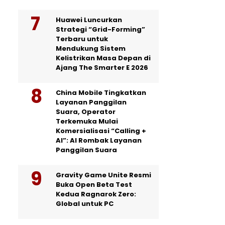
Huawei Luncurkan
Strategi “Grid-Forming”
Terbaru untuk
Mendukung Sistem
Kelistrikan Masa Depan di
Ajang The Smarter E 2026
China Mobile Tingkatkan
Layanan Panggilan
Suara, Operator
Terkemuka Mulai
Komersialisasi “Calling +
AI”: AI Rombak Layanan
Panggilan Suara
Gravity Game Unite Resmi
Buka Open Beta Test
Kedua Ragnarok Zero:
Global untuk PC