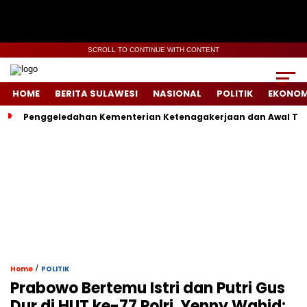
SCROLL TO CONTINUE WITH CONTENT
HOME
BERITA SULAWESI
NASIONAL
POLITIK
EKONOM
Penggeledahan Kementerian Ketenagakerjaan dan Awal Ter
/
Home
POLITIK
Prabowo Bertemu Istri dan Putri Gus
Dur di HUT ke-77 Polri, Yenny Wahid: