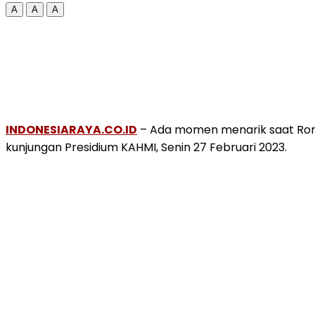
A
A
A
INDONESIARAYA.CO.ID
– Ada momen menarik saat Rom
kunjungan Presidium KAHMI, Senin 27 Februari 2023.