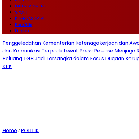
ENTERTAINMENT
SPORT
INTERNASIONAL
Pers Rilis
English
Penggeledahan Kementerian Ketenagakerjaan dan Awal
dan Komunikasi Terpadu Lewat Press Release
Menjaga 
Peluang TGB Jadi Tersangka dalam Kasus Dugaan Korup
KPK
Home
POLITIK
/