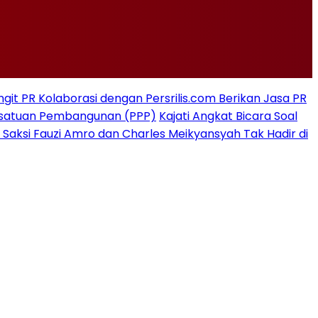
git PR Kolaborasi dengan Persrilis.com Berikan Jasa PR
rsatuan Pembangunan (PPP)
Kajati Angkat Bicara Soal
 Saksi Fauzi Amro dan Charles Meikyansyah Tak Hadir di