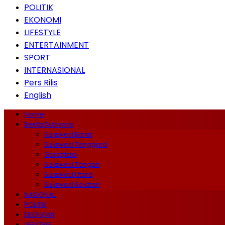
POLITIK
EKONOMI
LIFESTYLE
ENTERTAINMENT
SPORT
INTERNASIONAL
Pers Rilis
English
Home
Berita Sulawesi
Sulawesi Barat
Sulawesi Tenggara
Gorontalo
Sulawesi Tengah
Sulawesi Utara
Sulawesi Selatan
NASIONAL
POLITIK
EKONOMI
LIFESTYLE