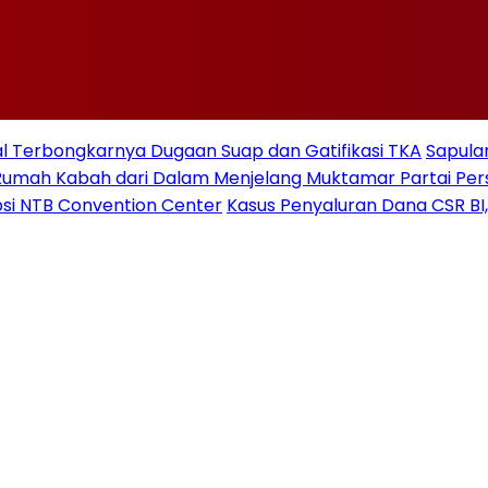
 Terbongkarnya Dugaan Suap dan Gatifikasi TKA
Sapulan
Rumah Kabah dari Dalam Menjelang Muktamar Partai Pe
si NTB Convention Center
Kasus Penyaluran Dana CSR BI,