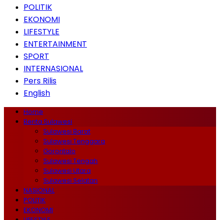
POLITIK
EKONOMI
LIFESTYLE
ENTERTAINMENT
SPORT
INTERNASIONAL
Pers Rilis
English
Home
Berita Sulawesi
Sulawesi Barat
Sulawesi Tenggara
Gorontalo
Sulawesi Tengah
Sulawesi Utara
Sulawesi Selatan
NASIONAL
POLITIK
EKONOMI
LIFESTYLE