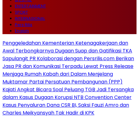
ENTERTAINMENT
SPORT
INTERNASIONAL
Pers Rilis
English
Penggeledahan Kementerian Ketenagakerjaan dan
Awal Terbongkarnya Dugaan Suap dan Gatifikasi TKA
Sapulangit PR Kolaborasi dengan Persrilis.com Berikan
Jasa PR dan Komunikasi Terpadu Lewat Press Release
Menjaga Rumah Kabah dari Dalam Menjelang
Muktamar Partai Persatuan Pembangunan (PPP)
Kajati Angkat Bicara Soal Peluang TGB Jadi Tersangka
dalam Kasus Dugaan Korupsi NTB Convention Center
Kasus Penyaluran Dana CSR BI, Saksi Fauzi Amro dan
Charles Meikyansyah Tak Hadir di KPK