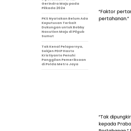
Gerindra Maju pada
Pilkada 2024
“Faktor perta
pertahanan.”
PKS Nyatakan Belum Ada
Keputusan Terkait
Dukungan untuk Bobby
Nasution Maju di Pilgub
Sumut
Tak Kenal Pelapornya,
Sekjen PDIP Hasto
Kristiyanto Penuhi
Panggilan Pemeriksaan
di Polda Metro Jaya
“Tak dipungki
kepada Prabo
Pertahanan,” k