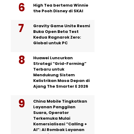
High Tea bertema Winnie
the Pooh Disney di SKAI
Gravity Game Unite Resmi
Buka Open Beta Test
Kedua Ragnarok Zero:
Global untuk PC
Huawei Luncurkan
Strategi “Grid-Forming”
Terbaru untuk
Mendukung Sistem
Kelistrikan Masa Depan di
Ajang The Smarter E 2026
China Mobile Tingkatkan
Layanan Panggilan
Suara, Operator
Terkemuka Mulai
Komersialisasi “Calling +
AI”: AI Rombak Layanan