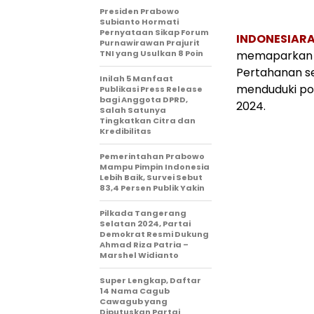
Presiden Prabowo
Subianto Hormati
Pernyataan Sikap Forum
INDONESIARA
Purnawirawan Prajurit
TNI yang Usulkan 8 Poin
memaparkan ti
Pertahanan s
Inilah 5 Manfaat
menduduki pos
Publikasi Press Release
bagi Anggota DPRD,
2024.
Salah Satunya
Tingkatkan Citra dan
Kredibilitas
Pemerintahan Prabowo
Mampu Pimpin Indonesia
Lebih Baik, Survei Sebut
83,4 Persen Publik Yakin
Pilkada Tangerang
Selatan 2024, Partai
Demokrat Resmi Dukung
Ahmad Riza Patria –
Marshel Widianto
Super Lengkap, Daftar
14 Nama Cagub
Cawagub yang
Diputuskan Partai