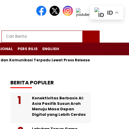
ID
SIONAL
PERS RILIS
ENGLISH
Komunikasi Terpadu Lewat Press Release
Menjaga Rumah Kab
BERITA POPULER
Konektivitas Berbasis AI:
Asia Pasifik Susun Arah
Menuju Masa Depan
Digital yang Lebih Cerdas
Lakukan Topup Game