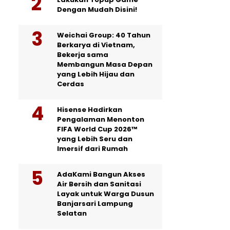
Dengan Mudah Disini!
Weichai Group: 40 Tahun
Berkarya di Vietnam,
Bekerja sama
Membangun Masa Depan
yang Lebih Hijau dan
Cerdas
Hisense Hadirkan
Pengalaman Menonton
FIFA World Cup 2026™
yang Lebih Seru dan
Imersif dari Rumah
AdaKami Bangun Akses
Air Bersih dan Sanitasi
Layak untuk Warga Dusun
Banjarsari Lampung
Selatan