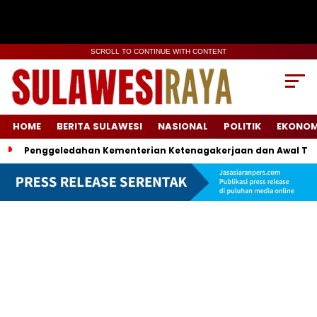
SCROLL TO CONTINUE WITH CONTENT
HOME
BERITA SULAWESI
NASIONAL
POLITIK
EKONOM
Penggeledahan Kementerian Ketenagakerjaan dan Awal Ter