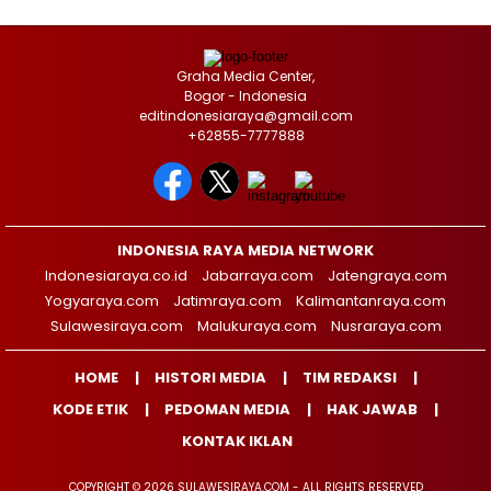
Graha Media Center,
Bogor - Indonesia
editindonesiaraya@gmail.com
+62855-7777888
INDONESIA RAYA MEDIA NETWORK
Indonesiaraya.co.id
Jabarraya.com
Jatengraya.com
Yogyaraya.com
Jatimraya.com
Kalimantanraya.com
Sulawesiraya.com
Malukuraya.com
Nusraraya.com
HOME
HISTORI MEDIA
TIM REDAKSI
KODE ETIK
PEDOMAN MEDIA
HAK JAWAB
KONTAK IKLAN
COPYRIGHT © 2026 SULAWESIRAYA.COM - ALL RIGHTS RESERVED