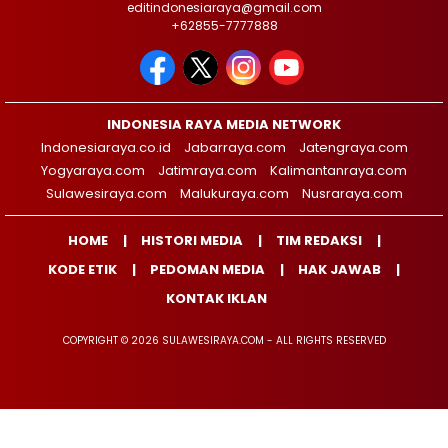
editindonesiaraya@gmail.com
+62855-7777888
INDONESIA RAYA MEDIA NETWORK
Indonesiaraya.co.id
Jabarraya.com
Jatengraya.com
Yogyaraya.com
Jatimraya.com
Kalimantanraya.com
Sulawesiraya.com
Malukuraya.com
Nusraraya.com
HOME
HISTORI MEDIA
TIM REDAKSI
KODE ETIK
PEDOMAN MEDIA
HAK JAWAB
KONTAK IKLAN
COPYRIGHT © 2026 SULAWESIRAYA.COM - ALL RIGHTS RESERVED