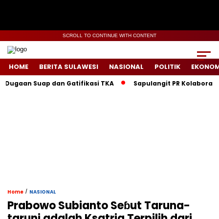
SCROLL TO CONTINUE WITH CONTENT
HOME
BERITA SULAWESI
NASIONAL
POLITIK
EKONOM
 Suap dan Gatifikasi TKA
Sapulangit PR Kolaborasi dengan 
/
Home
NASIONAL
Prabowo Subianto Seɓut Taruna-
taruni adalah Ksatria Terpilih dari