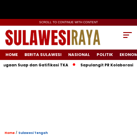
SCROLL TO CONTINUE WITH CONTENT
HOME
BERITA SULAWESI
NASIONAL
POLITIK
EKONOM
uap dan Gatifikasi TKA
Sapulangit PR Kolaborasi dengan P
/
Home
Sulawesi Tengah