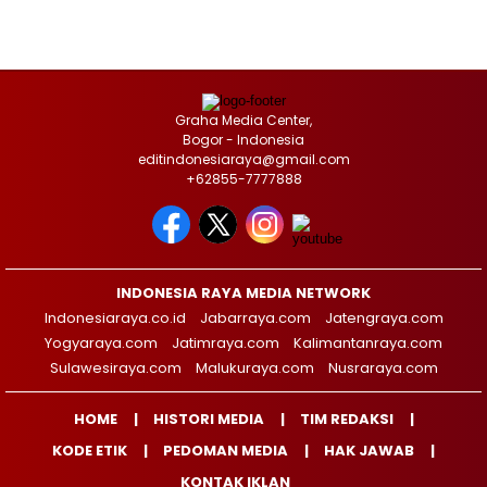
Graha Media Center,
Bogor - Indonesia
editindonesiaraya@gmail.com
+62855-7777888
INDONESIA RAYA MEDIA NETWORK
Indonesiaraya.co.id
Jabarraya.com
Jatengraya.com
Yogyaraya.com
Jatimraya.com
Kalimantanraya.com
Sulawesiraya.com
Malukuraya.com
Nusraraya.com
HOME
HISTORI MEDIA
TIM REDAKSI
KODE ETIK
PEDOMAN MEDIA
HAK JAWAB
KONTAK IKLAN