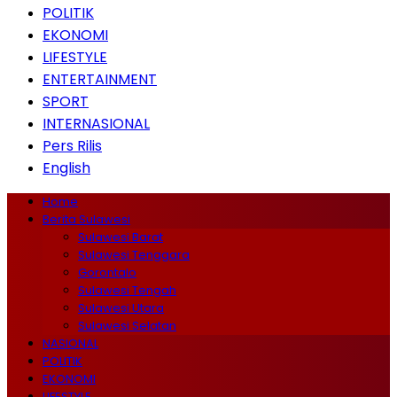
POLITIK
EKONOMI
LIFESTYLE
ENTERTAINMENT
SPORT
INTERNASIONAL
Pers Rilis
English
Home
Berita Sulawesi
Sulawesi Barat
Sulawesi Tenggara
Gorontalo
Sulawesi Tengah
Sulawesi Utara
Sulawesi Selatan
NASIONAL
POLITIK
EKONOMI
LIFESTYLE