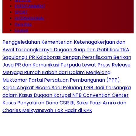
ENTERTAINMENT
SPORT
INTERNASIONAL
Pers Rilis
English
Penggeledahan Kementerian Ketenagakerjaan dan
Awal Terbongkarnya Dugaan Suap dan Gatifikasi TKA
Sapulangit PR Kolaborasi dengan Persrilis.com Berikan
Jasa PR dan Komunikasi Terpadu Lewat Press Release
Menjaga Rumah Kabah dari Dalam Menjelang
Muktamar Partai Persatuan Pembangunan (PPP)
Kajati Angkat Bicara Soal Peluang TGB Jadi Tersangka
dalam Kasus Dugaan Korupsi NTB Convention Center
Kasus Penyaluran Dana CSR BI, Saksi Fauzi Amro dan
Charles Meikyansyah Tak Hadir di KPK