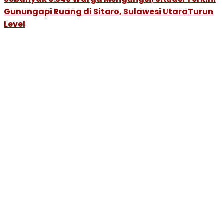
Gunungapi Ruang di Sitaro, Sulawesi UtaraTurun
Level